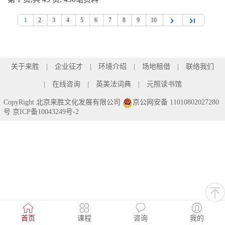
1
2
3
4
5
6
7
8
9
10
关于来胜
企业征才
环境介绍
场地租借
联络我们
在线咨询
英美法词典
元照读书馆
CopyRight 北京来胜文化发展有限公司
京公网安备 11010802027280
号
京ICP备10043249号-2
首页
课程
咨询
我的