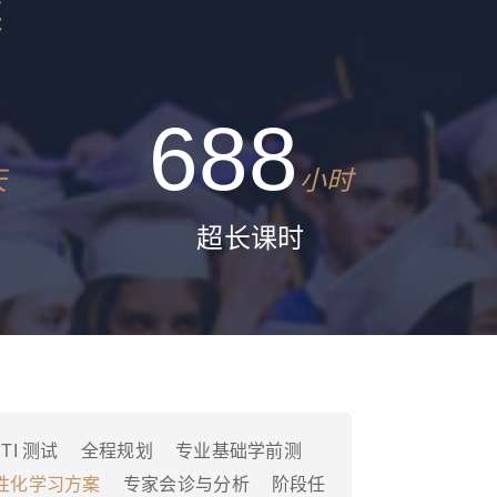
案
688
天
小时
超长课时
TI 测试
全程规划
专业基础学前测
性化学习方案
专家会诊与分析
阶段任