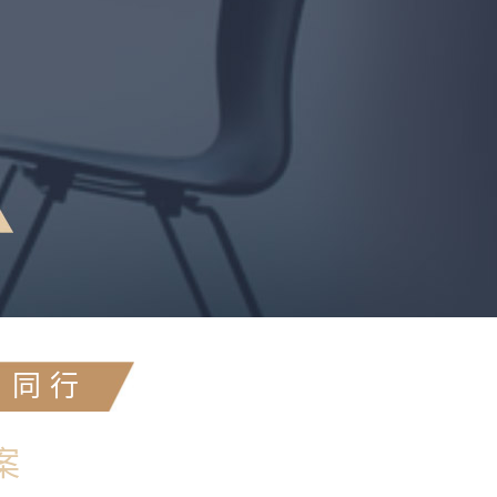
同 行
案