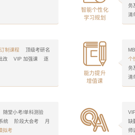
务
智能个性化
清
学习规划
1 订制课程
顶级考研名
MB
批改
VIP 加强课
逐
个
务
能力提升
清
增值课
随堂小考/单科测验
V
系统
阶段大会考
月
缺
模拟考
师