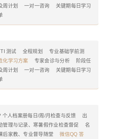
及周计划
一对一咨询
关键期每日学习
单
TI 测试
全程规划
专业基础学前测
性化学习方案
专家会诊与分析
阶段任
及周计划
一对一咨询
关键期每日学习
单
IP 个人档案册每日/周/月检查与反馈
出
勤管理与记录、寒暑假作业检查督促
名
课后家教、专业督导随堂
微信QQ 答