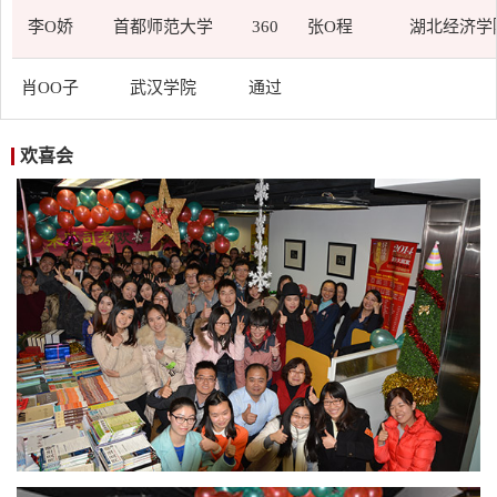
李O娇
首都师范大学
360
张O程
湖北经济学
肖OO子
武汉学院
通过
欢喜会