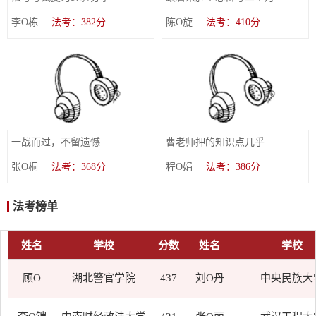
李O栋
法考：382分
陈O旋
法考：410分
一战而过，不留遗憾
曹老师押的知识点几乎全考到
张O桐
法考：368分
程O娟
法考：386分
法考榜单
姓名
学校
分数
姓名
学校
顾O
湖北警官学院
437
刘O丹
中央民族大