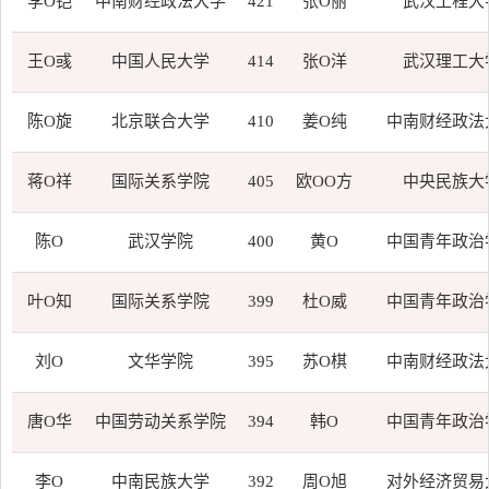
李O铠
中南财经政法大学
421
张O丽
武汉工程大
王O彧
中国人民大学
414
张O洋
武汉理工大
陈O旋
北京联合大学
410
姜O纯
中南财经政法
蒋O祥
国际关系学院
405
欧OO方
中央民族大
陈O
武汉学院
400
黄O
中国青年政治
叶O知
国际关系学院
399
杜O威
中国青年政治
刘O
文华学院
395
苏O棋
中南财经政法
唐O华
中国劳动关系学院
394
韩O
中国青年政治
李O
中南民族大学
392
周O旭
对外经济贸易