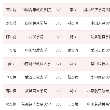
宋O莉
中国青年政治学院
378
李O
湖北经济学院法
舒O瑶
国际关系学院
376
孙O鸿
中国人民大
陈O羽
武汉学院
375
施O
湖北警官学
于O阳
中国地质大学
375
熊O羽
武汉工程大
冀O
中南财经政法大学
371
薛O
华中科技大
李O辉
武汉工程大学
370
陈O锦
华中师范大
郭O梓
武昌首义学院
368
马O
北京航空航天
张O桐
首都经济贸易大学
368
王O然
中国劳动关系