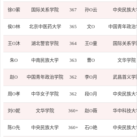
徐O萦
国际关系学院
367
孙O云
中央民族大
侯O林
北京中医药大学
365
文O
中国青年政治
王O沐
湖北警官学院
364
王O童
国际关系学
朱O
中南民族大学
363
曹O
文华学院
赵O
中国青年政治学院
362
李O月
武昌首义学
周O孝
中华女子学院
362
段O月
中央民族大
刘O妮
文华学院
360+
赵O薇
华中科技大
陈O先
中央民族大学
360+
石O艳
中央民族大