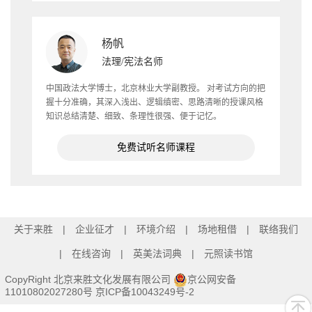
杨帆
法理/宪法名师
中国政法大学博士，北京林业大学副教授。 对考试方向的把
握十分准确，其深入浅出、逻辑缜密、思路清晰的授课风格
知识总结清楚、细致、条理性很强、便于记忆。
免费试听名师课程
关于来胜
企业征才
环境介绍
场地租借
联络我们
在线咨询
英美法词典
元照读书馆
CopyRight 北京来胜文化发展有限公司
京公网安备
11010802027280号
京ICP备10043249号-2