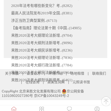
2020年法考有哪些新变化？考..(
8282
)
最高人民法院发布2019年全国..(
8381
)
涉正当防卫典型案例..(
6713
)
【备考指南】理论法第十期《中国..(
14905
)
来胜2020法考大纲理论法新增..(
9704
)
来胜2020法考大纲刑法新增考..(
9096
)
来胜2020法考大纲民诉新增考..(
8236
)
来胜2020法考大纲理论法新增..(
7836
)
来胜2020法考大纲行政法新增..(
7784
)
来胜2020法考大纲民法新增考..(
6964
)
关于来胜
企业征才
环境介绍
场地租借
联络我们
来胜2020法考大纲刑诉新增考..(
6461
)
在线咨询
英美法词典
元照读书馆
CopyRight 北京来胜文化发展有限公司
京公网安备
11010802027280号
京ICP备10043249号-2