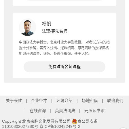
杨帆
法理/宪法名师
中国政法大学博士，北京林业大学副教授。 对考试方向的把
握十分准确，其深入浅出、逻辑缜密、思路清晰的授课风格
知识总结清楚、细致、条理性很强、便于记忆。
免费试听名师课程
关于来胜
企业征才
环境介绍
场地租借
联络我们
在线咨询
英美法词典
元照读书馆
CopyRight 北京来胜文化发展有限公司
京公网安备
11010802027280号
京ICP备10043249号-2