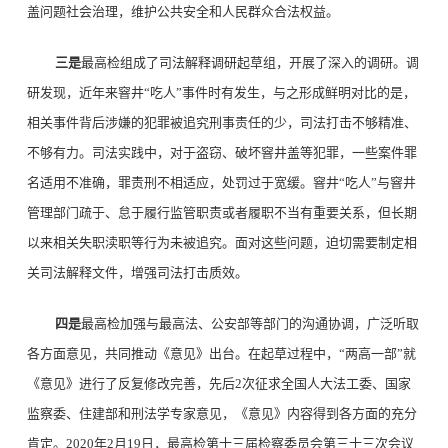
盖问题社会治理，维护公共安全和人民群众合法权益。
三是
最高检组成了司法解释调研起草组，开展了深入的调研。调
研发现，近年来窨井“吃人”事件时有发生，与之形成鲜明对比的是，
相关事件背后涉嫌的犯罪被追究刑事责任的少，司法打击不够精准、
不够有力。司法实践中，对于盗窃、破坏窨井盖等犯罪，一些案件罪
名适用不准确，罪责刑不相适应，处罚过于宽缓。窨井“吃人”与窨井
管理部门疏于、怠于履行监管职责或者履职不当有重要关系，但长期
以来相关失职渎职等行为未被追究。面对这些问题，迫切需要制定相
关司法解释文件，增强司法打击质效。
四是
最高检加强与最高法、公安部等部门的沟通协调，广泛听取
各方面意见，共同推动《意见》出台。在起草过程中，“两高一部”就
《意见》进行了反复修改完善，先后2次征求全国人大法工委、国家
监察委、住建部和刑法学专家意见，《意见》内容得到各方面的充分
肯定。2020年2月19日，最高检第十三届检察委员会第三十三次会议