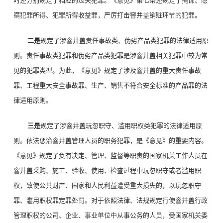
时还分别规定了相应的过失犯罪。《意见》第七条还规定了掩饰、隐
瞒犯罪所得、犯罪所得收益罪，严厉打击窨井盖销赃环节的犯罪。
二是
规定了涉窨井盖责任事故类、伪劣产品类犯罪的法律适用原
则。责任事故类犯罪和伪劣产品类犯罪是涉窨井盖相关犯罪中较为常
见的犯罪类型。为此，《意见》规定了涉及窨井盖的重大责任事故
罪、工程重大安全事故罪、生产、销售不符合安全标准的产品罪的法
律适用原则。
三是
规定了涉窨井盖玩忽职守、滥用职权类犯罪的法律适用原
则。依法惩治窨井盖管理人员的职务犯罪，是《意见》的重要内容。
《意见》规定了负有决定、管理、监督等职责的国家机关工作人员在
窨井盖采购、施工、验收、使用、检查过程中玩忽职守或者滥用职
权，致使公共财产、国家和人民利益遭受重大损失的，以玩忽职守
罪、滥用职权罪定罪处罚。对于依照法律、法规规定行使窨井盖行政
管理职权的公司、企业、事业单位中从事公务的人员，受国家机关委