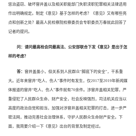
惩治盗窃、破坏窨井盖以及相关职能部门失职渎职犯罪相关法律适用
作出明确规定。制定《意见》基于怎样的考虑？《意见》又有哪些亮
点和创新之处？最高人民检察院检察委员会专职委员万春就此回答了
记者的提问。
问：请问最高检会同最高法、公安部联合下发《意见》是出于怎
样的考虑？
答：
窨井盖虽小，但关系到人民群众“脚底下的安全”，干系重
大。近年来窨井“吃人、伤人”事件时有发生，仅2017至2019年新闻媒
体报道的窨井“吃人、伤人”事件就有70余件。涉窨井盖相关犯罪，严
重侵犯了人民群众生命、财产安全，社会反映强烈，司法机关应当以
高度的政治自觉和担当，加强对涉窨井盖相关犯罪的打击，进一步严
密法网，推动完善社会治理体系，守护人民群众生命财产安全。下
面，我简要介绍一下《意见》出台的背景及制定经过。