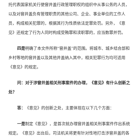
托代表国家机关行使窨井盖行政管理职权的组织中从事公务的人员，
以及对窨井盖负有管理职责的其他公司、企业、事业单位的工作人
员，构成相关犯罪的，根据其行为性质依法定罪处罚。另外，《意
见》还规定了行为人同时构成受贿罪和渎职罪的，应当数罪并罚。
四是
明确了本文件所称“窨井盖”的范围。将城市、城乡结合部和
乡村等地的窨井盖以及其他井盖纳入其中，相关犯罪行为均可适用
《意见》的规定。
问：对于涉窨井盖相关刑事案件的办理，《意见》有什么创新之
处？
答：
《意见》的创新之处，主要体现在以下几个方面：
一是
制定《意见》，是首次就办理窨井盖相关刑事案件作出系统
规定。《意见》出台后，司法机关将更有针对性地打击涉窨井盖的各