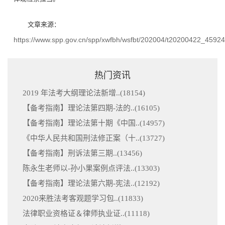
文章来源：
https://www.spp.gov.cn/spp/xwfbh/wsfbt/202004/t20200422_45924
热门资讯
2019 年法考大纲理论法新增..(
18154
)
【备考指南】理论法第四期-法的..(
16105
)
【备考指南】理论法第十期《中国..(
14957
)
《中华人民共和国刑法修正案（十..(
13727
)
【备考指南】刑诉法第三期..(
13456
)
陈永生老师以-孙小果案例点评法..(
13303
)
【备考指南】理论法第六期-宪法..(
12192
)
2020来胜法考客观题学习包..(
11833
)
法律职业资格证＆律师执业证..(
11118
)