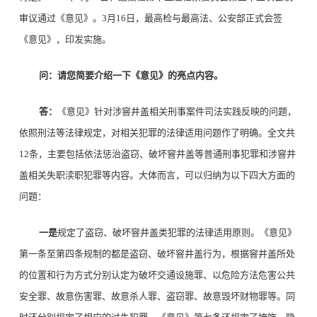
审议通过《意见》。3月16日，最高检与最高法、公安部正式会签
《意见》，印发实施。
问：请您简要介绍一下《意见》的亮点内容。
答：
《意见》针对涉窨井盖相关刑事案件司法实践反映的问题，
依照刑法等法律规定，对相关犯罪的法律适用问题作了明确。全文共
12条，主要包括依法惩治盗窃、破坏窨井盖等普通刑事犯罪和涉窨井
盖相关失职渎职犯罪等内容。大体而言，可以归纳为以下四大方面的
问题：
一是
规定了盗窃、破坏窨井盖类犯罪的法律适用原则。《意见》
第一条至第四条规制的都是盗窃、破坏窨井盖行为，根据窨井盖所处
的位置和行为方式分别认定为破坏交通设施罪、以危险方法危害公共
安全罪、故意伤害罪、故意杀人罪、盗窃罪、故意毁坏财物罪等。同