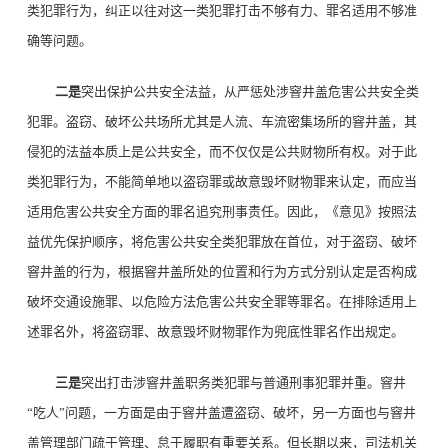
类犯罪行为，纠正以往对这一类犯罪打击不够有力、罪名适用不够准
确等问题。
二是
突出保护公共安全法益，从严惩处涉窨井盖危害公共安全类
犯罪。盗窃、破坏公共场所尤其是人流、车流密集场所的窨井盖，其
侵犯的法益本质上是公共安全，而不仅仅是公共财物所有权。对于此
类犯罪行为，不能简单地以盗窃罪或故意毁坏财物罪来认定，而应当
适用危害公共安全方面的罪名追究刑事责任。因此，《意见》按照法
益优先保护顺序，将危害公共安全类犯罪放在首位，对于盗窃、破坏
窨井盖的行为，根据窨井盖所处的位置和行为方式分别认定是否构成
破坏交通设施罪、以危险方法危害公共安全罪等罪名。在排除适用上
述罪名外，将盗窃罪、故意毁坏财物罪作为兜底性罪名作出规定。
三是
突出打击涉窨井盖职务类犯罪与普通刑事犯罪并重。窨井
“吃人”问题，一方面是由于窨井盖遭盗窃、破坏，另一方面也与窨井
盖管理部门疏于管理、怠于履职有重要关系。但长期以来，司法机关