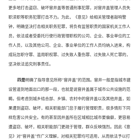
更多地打击盗窃、破坏窨井盖等普通刑事犯罪，对窨井盖管理人员失
职渎职等职务犯罪打击不力。为此，《意见》给相关管理者敲响警
钟，明确坚决打击相关职务犯罪，将负有监管职责的国家机关工作人
员，依法或者受委托行使行政管理职权的公司、企业、事业单位的工
作人员，以及其他公司、企业、事业单位的工作人员均纳入进来，构
成玩忽职守罪、滥用职权罪、过失致人重伤罪、过失致人死亡罪的，
坚决依法追究刑事责任。
四是
明确了指导意见所称“窨井盖”的范围。窨井一般是指城市建
设管道到地面出口的那一段，也就是说窨井盖属于城市公共设施的范
畴。但考虑到城乡结合部、乡镇、农村中的窨井盖以及其他井盖，如
果遭到盗窃、破坏，相关职能部门怠于履行管理职责，很多情形下同
样危害公共安全。有的甚至因井盖所在区域相比城市要偏僻，更容易
遭盗窃、破坏，相关职能部门更疏于管理，群众反映强烈。因此《意
见》对“窨井盖”作广义理解，对相关犯罪均可适用，从而依法予以打