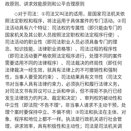
政原则、讲求效能原则和公平合理原则
◇
对于司法：
①
司法又叫法的适用，是国家司法机关依
照法定职权和程序，将法运用于具体案件的专门活动。
②
司
法活动具有六个特征：司法权的专属性（即只能由专门的
国家机关及其公职人员按照法定职权和法定程序行使）、
司法活动的职业性（即司法职业人员必须具备专门的理
念、知识技能、法律职业资格等）、司法过程的程序性
（即司法活动要严格依照法定程序进行，处理不同的案件
需要适用不同的法律程序）、司法裁决的终局性（即任何
法律裁决一经生效，就具有法律上的不可撤销性和强制
性，当事人要受其约束）、司法结果具有文书性（司法文
书对当事人具有法律约束力，必须执行和履行法律义务，
对司法文书有异议可以上诉和申诉，但不得拒不执行已经
发生法律效力的判决、裁定和决定）、审判权的被动性和
中立性（即法院
“
不告不理
”
，非当事人请求不主动干预，处
理个案时要保持中立、不偏不倚）
③
司法和执法在主体、对
象、程序和地位上都不一样。执法是行政机关进行社会管
理，讲求效率，具有积极性和主动性；司法是司法机关调