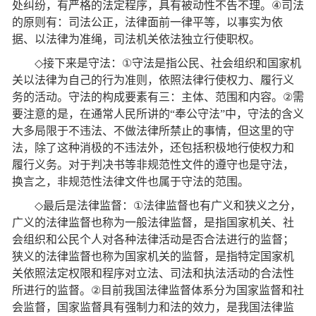
处纠纷，有严格的法定程序，具有被动性不告不理。
④
司法
的原则有：司法公正，法律面前一律平等，以事实为依
据、以法律为准绳，司法机关依法独立行使职权。
◇
接下来是守法：
①
守法是指公民、社会组织和国家机
关以法律为自己的行为准则，依照法律行使权力、履行义
务的活动。守法的构成要素有三：主体、范围和内容。
②
需
要注意的是，在通常人民所讲的
“
奉公守法
”
中，守法的含义
大多局限于不违法、不做法律所禁止的事情，但这里的守
法，除了这种消极的不违法外，还包括积极地行使权力和
履行义务。对于判决书等非规范性文件的遵守也是守法，
换言之，非规范性法律文件也属于守法的范围。
◇
最后是法律监督：
①
法律监督也有广义和狭义之分，
广义的法律监督也称为一般法律监督，是指国家机关、社
会组织和公民个人对各种法律活动是否合法进行的监督；
狭义的法律监督也称为国家机关的监督，是指特定国家机
关依照法定权限和程序对立法、司法和执法活动的合法性
所进行的监督。
②
目前我国法律监督体系分为国家监督和社
会监督，国家监督具有强制力和法的效力，是我国法律监