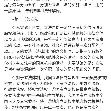
运行这章分为五节：分别为立法、法的实施、法律适用的
一般原理、法律推理和法律解释。
●第一节为立法
◇从
定义
上来看，立法是指一定的国家机关依照法定
职权和程序，制定、修改和废止法律和其他规范法律文件
以及认可法律的活动，是将一定的阶级意志上升为国家意
志的活动，是对社会资源、社会利益进行
第一次分配
的活
动。广义的立法与法律制定的含义相同，泛指一切有权的
国家机关依法制定各种规范性文件的活动，狭义的立法机
仅指享有立法权的国家机关的活动。需要明确的是：立法
是对社会资源的第一次分配，解决的是分配正义的问题。
◇对于
立法体制
，我国立法体制呈现出“
一元多层次
”的
样式，立法权限划分为四种：国家立法权、地方立法权、
行政立法权、授权立法权。①国家立法权是
最高立法权
，
在立法体系中居于基础和主导地位，我国国家立法权由全
国人大及其常委会行使。②地方立法权由地方权力机关行
使，地方权力机关可以是单一层次，也可以是多层次的、