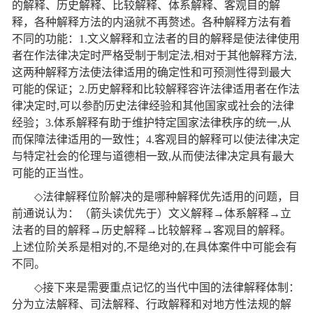
的解释、历史解释、比较解释、体系解释、客观目的解
释，各种解释方法的内涵就不再赘述。各种解释方法有着
不同的功能：
1.
文义解释和立法者的目的解释是使法律使用
者在作法律决定时严格受制于制定法
,
相对于其他解释方法
,
这两种解释方法使法律适用的确定性和可预测性得到最大
可能的保证；
2.
历史解释和比较解释容许法律适用者在作法
律决定时
,
可以参酌历史法律经验和其他国家或社会的法律
经验；
3.
体系解释有助于维护特定国家法律秩序的统一
,
从
而保障法律适用的一致性；
4.
客观目的解释可以使法律决定
与特定社会的伦理与道德相一致
,
从而使法律决定具有最大
可能的正当性。
◇
法律解释位阶解决的是哪种解释优先适用的问题，目
前通说认为：（箭头读优先于）文义解释
→
体系解释
→
立
法者的目的解释
→
历史解释
→
比较解释
→
客观目的解释。
上述位阶关系是相对的
,
不是绝对的
,
在具体案件中可能会有
不同。
◇
接下来是需要重点记忆的当代中国的法律解释体制：
分为立法解释、司法解释、行政解释和对地方性法规的解