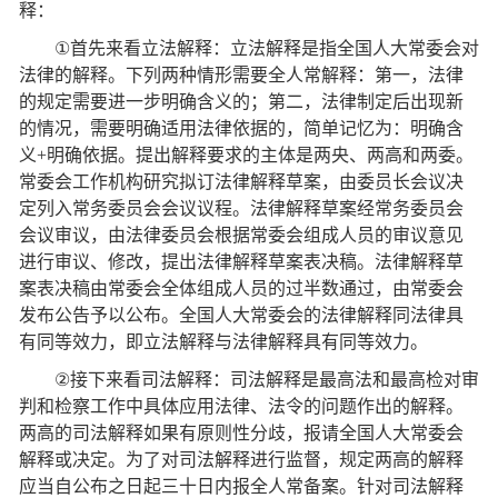
释：
①
首先来看立法解释：立法解释是指全国人大常委会对
法律的解释。下列两种情形需要全人常解释：第一，法律
的规定需要进一步明确含义的；第二，法律制定后出现新
的情况，需要明确适用法律依据的，简单记忆为：明确含
义
+
明确依据。提出解释要求的主体是两央、两高和两委。
常委会工作机构研究拟订法律解释草案，由委员长会议决
定列入常务委员会会议议程。法律解释草案经常务委员会
会议审议，由法律委员会根据常委会组成人员的审议意见
进行审议、修改，提出法律解释草案表决稿。法律解释草
案表决稿由常委会全体组成人员的过半数通过，由常委会
发布公告予以公布。全国人大常委会的法律解释同法律具
有同等效力，即立法解释与法律解释具有同等效力。
②
接下来看司法解释：司法解释是最高法和最高检对审
判和检察工作中具体应用法律、法令的问题作出的解释。
两高的司法解释如果有原则性分歧，报请全国人大常委会
解释或决定。为了对司法解释进行监督，规定两高的解释
应当自公布之日起三十日内报全人常备案。针对司法解释