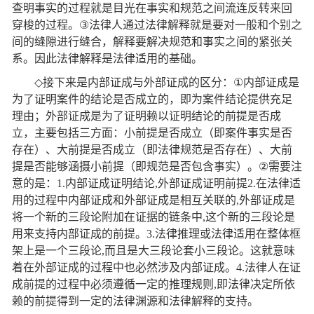
查明事实的过程就是目光在事实和规范之间流连反转来回
穿梭的过程。
③
法律人通过法律解释就是要对一般和个别之
间的缝隙进行缝合，解释要解决规范和事实之间的紧张关
系。因此法律解释是法律适用的基础。
◇
接下来是内部证成与外部证成的区分：
①
内部证成是
为了证明案件的结论是否成立的，即为案件结论提供充足
理由；外部证成是为了证明赖以证明结论的前提是否成
立，主要包括三方面：小前提是否成立（即案件事实是否
存在）、大前提是否成立（即法律规范是否存在）、大前
提是否能够涵摄小前提（即规范是否包含事实）。
②
需要注
意的是：
1.
内部证成证明结论
,
外部证成证明前提
2.
在法律适
用的过程中内部证成和外部证成是相互关联的
,
外部证成是
将一个新的三段论附加在证据的链条中
,
这个新的三段论是
用来支持内部证成的前提。
3.
法律推理或法律适用在整体框
架上是一个三段论
,
而且是大三段论套小三段论。这就意味
着在外部证成的过程中也必然涉及内部证成。
4.
法律人在证
成前提的过程中必须遵循一定的推理规则
,
即法律决定所依
赖的前提得到一定的法律渊源和法律解释的支持。