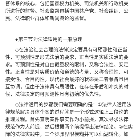
督体系的核心，包括国家权力机关、司法机关和行政机关
所进行的监督。社会监督包括中国共产党、社会组织、公
民、法律职业群体和新闻舆论的监督。
●
第三节为法律适用的一般原理
◇
在法治社会合理的法律决定要具有可预测性和正当
性，可预测性是形式法治的要求，正当性是实质法治的要
求。可预测性是对自由裁量权的限制，又称合法性、安定
性。正当性是对实质价值和道德的考量，又称合理性、可
接受性、合目的性。现代社会最好的状态是二者兼备且相
互协调，但由于法律具有局限性，在存在矛盾和冲突的时
候，法律决定的可预测性具有初始的优先性。
◇
法律适用的步骤我们需要明确的是：
①
法律人适用法
律规范解决具体个案的过程就是一个形式逻辑上三段论的
推理过程。首先查明案件事实作为小前提，其次寻求法律
规范作为大前提，然后根据两个前提得出法律结论。
②
在实
际的法律实践中，三个步骤界限模糊并可以仙湖转化。如