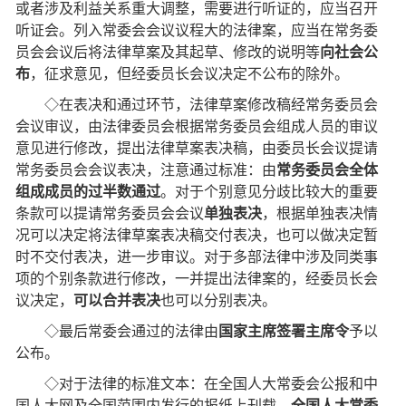
或者涉及利益关系重大调整，需要进行听证的，应当召开
听证会。列入常委会会议议程大的法律案，应当在常务委
员会会议后将法律草案及其起草、修改的说明等
向社会公
布
，征求意见，但经委员长会议决定不公布的除外。
◇在表决和通过环节，法律草案修改稿经常务委员会
会议审议，由法律委员会根据常务委员会组成人员的审议
意见进行修改，提出法律草案表决稿，由委员长会议提请
常务委员会会议表决，注意通过标准：由
常务委员会全体
组成成员的过半数通过
。对于个别意见分歧比较大的重要
条款可以提请常务委员会会议
单独表决
，根据单独表决情
况可以决定将法律草案表决稿交付表决，也可以做决定暂
时不交付表决，进一步审议。对于多部法律中涉及同类事
项的个别条款进行修改，一并提出法律案的，经委员长会
议决定，
可以合并表决
也可以分别表决。
◇最后常委会通过的法律由
国家主席签署主席令
予以
公布。
◇对于法律的标准文本：在全国人大常委会公报和中
国人大网及全国范围内发行的报纸上刊载，
全国人大常委