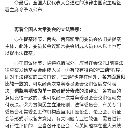
◇最后，全国人民代表大会通过的法律由国家主席签
署主席令予以公布
再看全国人大常委会的立法程序：
◇在
提案
环节，两央、两高和专门委员会依旧是提案
主体，此外，委员长会议和常委会组成人员
10
人以上也可
以提出法律案。
◇在审议环节，除特殊情况外，应当在会议
7
日前将法
律草案发给常委会组成人员，①有较有特色的“
三读
”程序，
即对于法律案的三次审议，“三读”也存在例外，
各方面意见
比较一致
的，可以经两次常务委员会会议审议后交付表
决；
调整事项较为单一
或者
部分修改
的法律案，各方面的
意见比较一致的，也可以经一次常务委员会会议审议就交
付表决。②为贯彻
民主立法
原则，法律委员会、有关专门
委员会和常委会工作机构应当采用座谈会、论证会、听证
会等形式听取各方意见，有关问题专业性较强，需要进行
可行性评价的，应当召开论证会，有关问题存在重大分歧