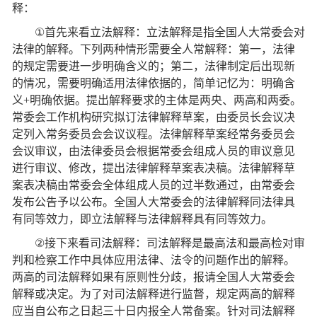
释：
①
首先来看立法解释：立法解释是指全国人大常委会对
法律的解释。下列两种情形需要全人常解释：第一，法律
的规定需要进一步明确含义的；第二，法律制定后出现新
的情况，需要明确适用法律依据的，简单记忆为：明确含
义
+
明确依据。提出解释要求的主体是两央、两高和两委。
常委会工作机构研究拟订法律解释草案，由委员长会议决
定列入常务委员会会议议程。法律解释草案经常务委员会
会议审议，由法律委员会根据常委会组成人员的审议意见
进行审议、修改，提出法律解释草案表决稿。法律解释草
案表决稿由常委会全体组成人员的过半数通过，由常委会
发布公告予以公布。全国人大常委会的法律解释同法律具
有同等效力，即立法解释与法律解释具有同等效力。
②
接下来看司法解释：司法解释是最高法和最高检对审
判和检察工作中具体应用法律、法令的问题作出的解释。
两高的司法解释如果有原则性分歧，报请全国人大常委会
解释或决定。为了对司法解释进行监督，规定两高的解释
应当自公布之日起三十日内报全人常备案。针对司法解释