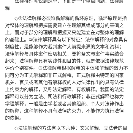
法律推理就说到这里，下面是一个重点问题：法律解
释
◇①
法律解释必须遵循解释的循环原理，循环原理是指
对整体的理解和把握需要建立在理解其组成部分的基础之
上，而对于部分的理解和把握又只能建立在对整体的理解
的基础上。
②
法律解释具有以下特征：法律解释的对象具有
制度性，是能够作为裁判案件大前提来源的文本和资料；
法律解释与具体案件密切相关，要将条文与案件事实结合
起来；法律解释具有实践性和目的性，就是依据法律规范
评价个别案件。
③
法律解释根据解释的主体和解释的效力不
同可分为正式解释和非正式解释，正式解释由特定的国家
机关、官员或者其他有解释权的人对法律作出的具有法律
上约束力的解释，又称法定解释、有权解释。我国的法定
解释可以分为立法、司法和行政解释；非正式解释也称为
学理解释，一般是由学者或者其他组织、个人对法律作出
的解释，这种解释不具有法律约束力，不能作为执行法律
的依据。
◇
法律解释的方法有以下六种：文义解释、立法者的目