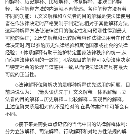
的解释、历史解释、比较解释、体系解释、客观目的解
释，各种解释方法的内涵就不再赘述。各种解释方法有着
不同的功能：
1.
文义解释和立法者的目的解释是使法律使用
者在作法律决定时严格受制于制定法
,
相对于其他解释方法
,
这两种解释方法使法律适用的确定性和可预测性得到最大
可能的保证；
2.
历史解释和比较解释容许法律适用者在作法
律决定时
,
可以参酌历史法律经验和其他国家或社会的法律
经验；
3.
体系解释有助于维护特定国家法律秩序的统一
,
从
而保障法律适用的一致性；
4.
客观目的解释可以使法律决定
与特定社会的伦理与道德相一致
,
从而使法律决定具有最大
可能的正当性。
◇
法律解释位阶解决的是哪种解释优先适用的问题，目
前通说认为：（箭头读优先于）文义解释
→
体系解释
→
立
法者的目的解释
→
历史解释
→
比较解释
→
客观目的解释。
上述位阶关系是相对的
,
不是绝对的
,
在具体案件中可能会有
不同。
◇
接下来是需要重点记忆的当代中国的法律解释体制：
分为立法解释、司法解释、行政解释和对地方性法规的解