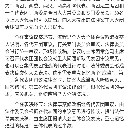
为：两团、两委、两央、两高和
30
代表。两团是主席团和
一个代表团，两委是全国人大常委会和专门委员会，
30
名
以上人大代表也可以提出。向人大提出的法律案在人大闭
会期间可以先向全人常提出。
◇在
审议议案
环节，流程是全人大全体会议听取提案
人说明，各代表团审议，有关专门委员会审议，法律委员
会进行统一审议，形成修改稿，必要时主席团常务副主席
可召开代表团团长会议就重大问题听取代表团审议意见，
也可以召集代表团推选的代表进行讨论，法律委员会形成
表决稿交付大会表决。这里需要重点记忆两个“应当”：第
一，各代表团审议法律案时，提案人
应当
派人听取意见，
回答询问；第二各代表团审议法律案时，根据代表团的要
求，有关机关、组织
应当
派人介绍情况。
◇在
表决
环节：法律草案修改稿经各代表团审议，由
法律委员会根据各代表团的审议意见进行修改，提出法律
草案表决稿，由主席团提请大会全体会议表决，重点记忆
通过的标准：全体代表的过半数。