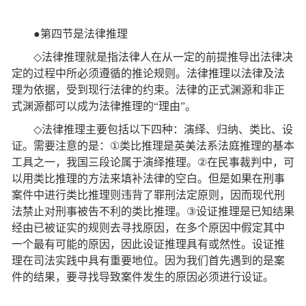
●
第四节是法律推理
◇
法律推理就是指法律人在从一定的前提推导出法律决
定的过程中所必须遵循的推论规则。法律推理以法律及法
理为依据，受到现行法律的约束。法律的正式渊源和非正
式渊源都可以成为法律推理的
“
理由
”
。
◇
法律推理主要包括以下四种：演绎、归纳、类比、设
证。需要注意的是：
①
类比推理是英美法系法庭推理的基本
工具之一，我国三段论属于演绎推理。
②
在民事裁判中，可
以用类比推理的方法来填补法律的空白。但是如果在刑事
案件中进行类比推理则违背了罪刑法定原则，因而现代刑
法禁止对刑事被告不利的类比推理。
③
设证推理是已知结果
经由已被证实的规则去寻找原因，在多个原因中假定其中
一个最有可能的原因，因此设证推理具有或然性。设证推
理在司法实践中具有重要地位。因为我们首先遇到的是案
件的结果，要寻找导致案件发生的原因必须进行设证。