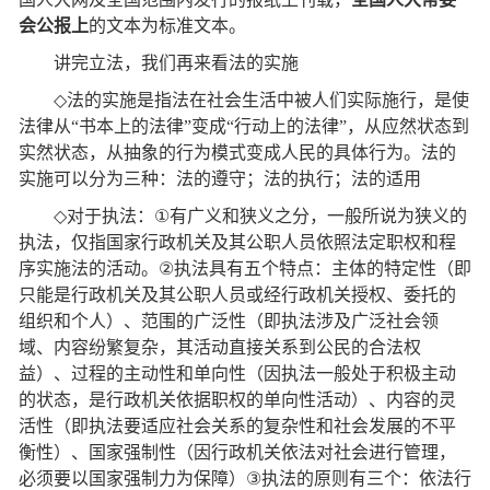
会公报上
的文本为标准文本。
讲完立法，我们再来看法的实施
◇
法的实施是指法在社会生活中被人们实际施行，是使
法律从
“
书本上的法律
”
变成
“
行动上的法律
”
，从应然状态到
实然状态，从抽象的行为模式变成人民的具体行为。法的
实施可以分为三种：法的遵守；法的执行；法的适用
◇
对于执法：
①
有广义和狭义之分，一般所说为狭义的
执法，仅指国家行政机关及其公职人员依照法定职权和程
序实施法的活动。
②
执法具有五个特点：主体的特定性（即
只能是行政机关及其公职人员或经行政机关授权、委托的
组织和个人）、范围的广泛性（即执法涉及广泛社会领
域、内容纷繁复杂，其活动直接关系到公民的合法权
益）、过程的主动性和单向性（因执法一般处于积极主动
的状态，是行政机关依据职权的单向性活动）、内容的灵
活性（即执法要适应社会关系的复杂性和社会发展的不平
衡性）、国家强制性（因行政机关依法对社会进行管理，
必须要以国家强制力为保障）
③
执法的原则有三个：依法行