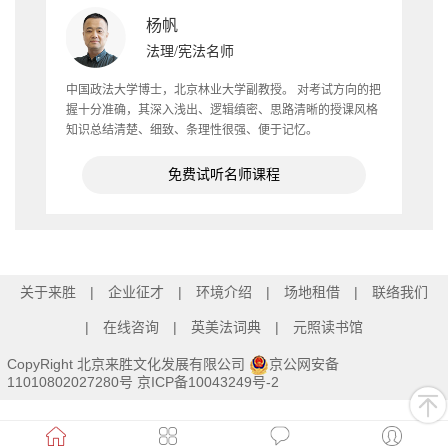
杨帆
法理/宪法名师
中国政法大学博士，北京林业大学副教授。 对考试方向的把
握十分准确，其深入浅出、逻辑缜密、思路清晰的授课风格
知识总结清楚、细致、条理性很强、便于记忆。
免费试听名师课程
关于来胜
企业征才
环境介绍
场地租借
联络我们
在线咨询
英美法词典
元照读书馆
CopyRight 北京来胜文化发展有限公司
京公网安备
11010802027280号
京ICP备10043249号-2