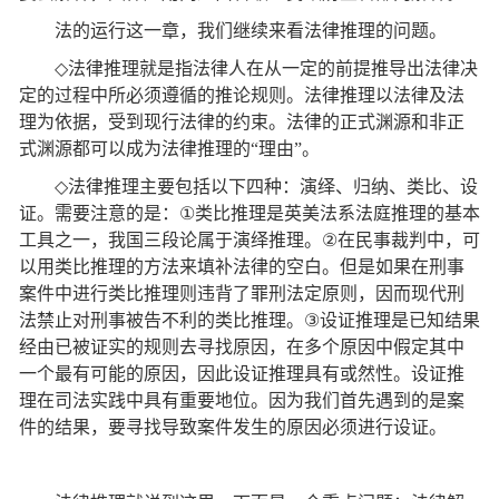
法的运行这一章，我们继续来看法律推理的问题。
◇
法律推理就是指法律人在从一定的前提推导出法律决
定的过程中所必须遵循的推论规则。法律推理以法律及法
理为依据，受到现行法律的约束。法律的正式渊源和非正
式渊源都可以成为法律推理的
“
理由
”
。
◇
法律推理主要包括以下四种：演绎、归纳、类比、设
证。需要注意的是：
①
类比推理是英美法系法庭推理的基本
工具之一，我国三段论属于演绎推理。
②
在民事裁判中，可
以用类比推理的方法来填补法律的空白。但是如果在刑事
案件中进行类比推理则违背了罪刑法定原则，因而现代刑
法禁止对刑事被告不利的类比推理。
③
设证推理是已知结果
经由已被证实的规则去寻找原因，在多个原因中假定其中
一个最有可能的原因，因此设证推理具有或然性。设证推
理在司法实践中具有重要地位。因为我们首先遇到的是案
件的结果，要寻找导致案件发生的原因必须进行设证。