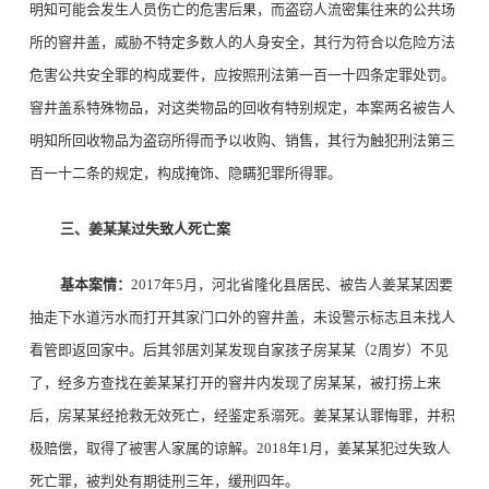
明知可能会发生人员伤亡的危害后果，而盗窃人流密集往来的公共场
所的窨井盖，威胁不特定多数人的人身安全，其行为符合以危险方法
危害公共安全罪的构成要件，应按照刑法第一百一十四条定罪处罚。
窨井盖系特殊物品，对这类物品的回收有特别规定，本案两名被告人
明知所回收物品为盗窃所得而予以收购、销售，其行为触犯刑法第三
百一十二条的规定，构成掩饰、隐瞒犯罪所得罪。
三、姜某某过失致人死亡案
基本案情：
2017年5月，河北省隆化县居民、被告人姜某某因要
抽走下水道污水而打开其家门口外的窨井盖，未设警示标志且未找人
看管即返回家中。后其邻居刘某发现自家孩子房某某（2周岁）不见
了，经多方查找在姜某某打开的窨井内发现了房某某，被打捞上来
后，房某某经抢救无效死亡，经鉴定系溺死。姜某某认罪悔罪，并积
极赔偿，取得了被害人家属的谅解。2018年1月，姜某某犯过失致人
死亡罪，被判处有期徒刑三年，缓刑四年。