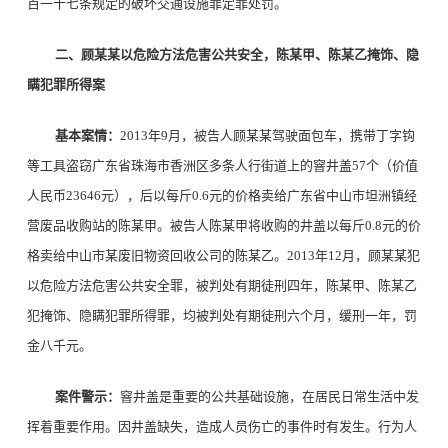
百一十七条规定的破坏交通设施罪定罪处罚。
二、顾某某以危险方法危害公共安全，陈某甲、陈某乙掩饰、隐
瞒犯罪所得案
基本案情：
2013年9月，被告人顾某某驾驶面包车，携带丁字钩
等工具盗窃广东省珠海市香洲区多条人行街道上的窨井盖57个（价值
人民币23646元），后以每斤0.6元的价格卖给广东省中山市坦洲镇经
营废品收购站的陈某甲。被告人陈某甲将收购的井盖以每斤0.8元的价
格卖给中山市某废旧物资回收公司的陈某乙。2013年12月，顾某某犯
以危险方法危害公共安全罪，被判处有期徒刑四年，陈某甲、陈某乙
犯掩饰、隐瞒犯罪所得罪，均被判处有期徒刑六个月，缓刑一年，罚
金八千元。
案件警示：
窨井盖是重要的公共基础设施，在居民日常生活中发
挥着重要作用。因井盖缺失，造成人员伤亡的事件时有发生。行为人