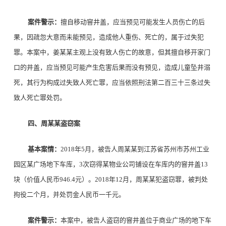
案件警示：
擅自移动窨井盖，应当预见可能发生人员伤亡的后
果，因疏忽大意而未能预见，造成他人重伤、死亡的，属于过失犯
罪。本案中，姜某某主观上没有致人伤亡的故意，但其擅自移开家门
口的井盖，应当预见可能产生危害后果而没有预见，造成儿童坠井溺
死，其行为构成过失致人死亡罪，应当依照刑法第二百三十三条过失
致人死亡罪处罚。
四、周某某盗窃案
基本案情：
2018年5月，被告人周某某到江苏省苏州市苏州工业
园区某广场地下车库，3次窃得某物业公司铺设在车库内的窨井盖13
块（价值人民币946.4元）。2018年12月，周某某犯盗窃罪，被判处
拘役二个月，并处罚金人民币一千元。
案件警示：
本案中，被告人盗窃的窨井盖位于商业广场的地下车