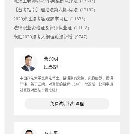
陈永生老师以-孙小果案例点评法..(
13303
)
【备考指南】理论法第六期-宪法..(
12192
)
2020来胜法考客观题学习包..(
11833
)
法律职业资格证＆律师执业证..(
11118
)
来胜2020法考大纲理论法新增..(
9747
)
曹兴明
民法名师
中国政法大学民商法博士。讲课富有激情，风趣幽默，授课
严谨、善于归纳，对真题的讲解与分析非常透彻，让同学透
过真题对民法掌握性强！
免费试听名师课程
方志平