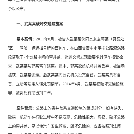
予以公布。
一、武某某破坏交通设施案
基本案情：
2011年8月，被告人武某某伙同其女友郭某（另案处
理），驾驶一辆遮挡号牌的面包车，在山西省晋中市董榆公路源涡路
段盗取了7个公路中间的窨井盖，巡逻交警发现后要求其停车接受检
查，武某某与郭某驾车逃离。途中，郭某欲趁机将井盖丢弃，被当场
抓获，武某某逃走。后武某某向公安机关投案自首。武某某具有自
首、立功等法定从轻处罚情节。2014年4月，武某某犯破坏交通设施
罪，被判处有期徒刑二年。
案件警示：
公路上的窨井盖系交通设施的组成部分，如有缺失、
破损，机动车在行驶过程中不易发现，危险性很大。盗窃、破坏公路
上的窨井盖，足以使汽车发生倾覆、毁坏危险的，应当按照刑法第一