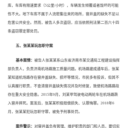
库，车库有限速要求（5公里/小时），车辆发生倾覆或者毁坏的可能
性不大。地下车库不属于人流密集往来的场所，窨井盖的缺失不足以
危害公共安全。然而，被告人多次盗窃，应当依照刑法第二百六十四
条盗窃罪定罪处罚。
五、张某某玩忽职守案
基本案情：
被告人张某某系山东省济南市某交通局工程建设指挥
部负责人，负责济南机场路施工质量问题。机场路建成通车后，张某
某知道机场路存在窨井盖缺失、损坏等情况，市民多有投诉，但其不
认真履行职责，不查清窨井盖缺失情况并及时修复，致使机场路路段
存在重大安全隐患。2015年9月，刘某甲驾驶电动两轮车在机场路跌
入窨井摔死。案发后，张某某积极赔偿损失、认罪悔罪。2018年6
月，张某某犯玩忽职守罪，被免予刑事处罚。
案件警示：
对窨井盖负有管理、维护职责的部门和人员，要切实