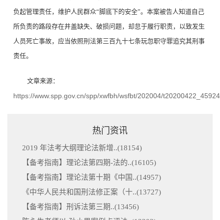
负起管理责任，维护人民群众“脚底下的安全”。本案被告人知道自己
所负责的路段存在井盖缺失、破损问题，却怠于履行职责，以致发生
人员死亡事故，应当依照刑法第三百九十七条玩忽职守罪追究其刑事
责任。
文章来源：
https://www.spp.gov.cn/spp/xwfbh/wsfbt/202004/t20200422_45924
热门资讯
2019 年法考大纲理论法新增..(
18154
)
【备考指南】理论法第四期-法的..(
16105
)
【备考指南】理论法第十期《中国..(
14957
)
《中华人民共和国刑法修正案（十..(
13727
)
【备考指南】刑诉法第三期..(
13456
)