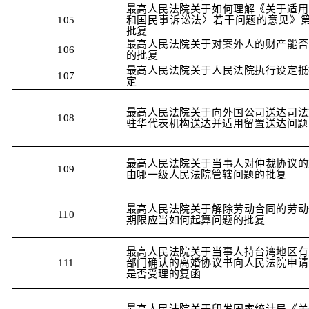
最高人民法院关于如何理解《关于适用
105
和国民事诉讼法〉若干问题的意见》第
批复
最高人民法院关于对案外人的财产能否
106
的批复
最高人民法院关于人民法院执行设定抵
107
定
最高人民法院关于向外国公司送达司法
108
驻华代表机构送达并适用留置送达问题
最高人民法院关于当事人对仲裁协议的
109
由哪一级人民法院管辖问题的批复
最高人民法院关于解除劳动合同的劳动
110
期限应当如何起算问题的批复
最高人民法院关于当事人持台湾地区有
111
部门确认的离婚协议书向人民法院申请
是否受理的复函
最高人民法院关于印发国家统计局《关