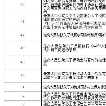
列为职工的供养直系亲属等问题的复函
45
附：劳动部保险福利司关于违反计划生
子女可否列为职工的供养直系亲属等问
函
最高人民法院关于夫妻离婚后人工授精
律地位如何确定的复函
46
附：河北省高级人民法院关于夫妻离
所生子女的法律地位如何确定的请示
47
最高人民法院关于认真学习宣传和贯彻执
最高人民法院关于贯彻执行《中华人
48
法》若干问题的意见
最高人民法院关于保险金能否作为被保
49
复
最高人民法院关于被继承人死亡后没有
50
享遗产人能否分得全部遗产的复函
51
最高人民法院关于如何处理农村五保对象
最高人民法院关于刊登侵害他人名誉权
52
位在作者已被判刑后还应否承担民事责
最高人民法院关于审理中外合资经营合
53