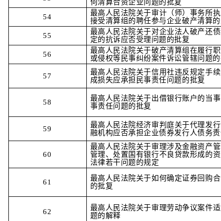
何清算合资企业问题的批复
最高人民法院关于审计（师）事务所执
54
接受清算组的聘任参与企业破产清算的
最高人民法院关于对企业法人破产还债
55
定的抗诉应否受理问题的批复
最高人民法院关于破产清算组在履行职
56
或侵权等民事纠纷案件诉讼管辖问题的
最高人民法院关于信用社违反规定手续
57
成损失应承担民事责任问题的批复
最高人民法院关于出借银行账户的当事
58
事责任问题的批复
最高人民法院经济审判庭关于代理发行
59
融机构应否承担企业债券发行人债务责
最高人民法院关于审理涉及金融资产管
60
管理、处置国有银行不良贷款形成的资
法律若干问题的规定
最高人民法院关于如何确定证券回购合
61
的批复
最高人民法院关于审理劳动争议案件适
62
题的解释