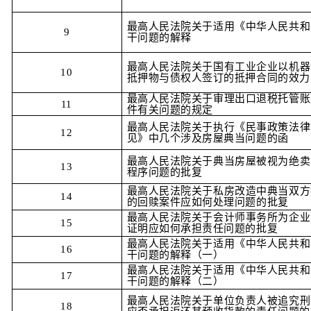
最高人民法院关于适用《中华人民共和
9
干问题的解释
最高人民法院关于国有工业企业以机器
10
抵押物与债权人签订的抵押合同的效力
最高人民法院关于审理出口退税托管账
11
件有关问题的规定
最高人民法院关于执行《民事政策法律
12
见》中几个涉及房屋典当问题的函
最高人民法院关于典当房屋被视为绝卖
13
程序问题的批复
最高人民法院关于私房改造中典当双方
14
的回赎案件应如何处理问题的批复
最高人民法院关于会计师事务所为企业
15
证明应如何承担责任问题的批复
最高人民法院关于适用《中华人民共和
16
干问题的解释（一）
最高人民法院关于适用《中华人民共和
17
干问题的解释（二）
最高人民法院关于单位负责人被追究刑
18