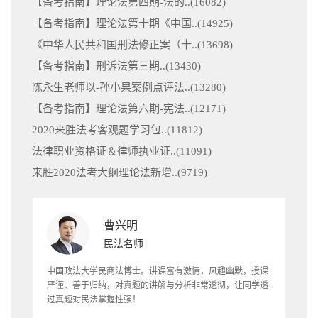
【备考指南】理论法第四期-法的..(
16082
)
【备考指南】理论法第十期《中国..(
14925
)
《中华人民共和国刑法修正案（十..(
13698
)
【备考指南】刑诉法第三期..(
13430
)
陈永生老师以-孙小果案例点评法..(
13280
)
【备考指南】理论法第六期-宪法..(
12171
)
2020来胜法考客观题学习包..(
11812
)
法律职业资格证＆律师执业证..(
11091
)
来胜2020法考大纲理论法新增..(
9719
)
曹兴明
民法名师
中国政法大学民商法博士。讲课富有激情，风趣幽默，授课
严谨、善于归纳，对真题的讲解与分析非常透彻，让同学透
过真题对民法掌握性强！