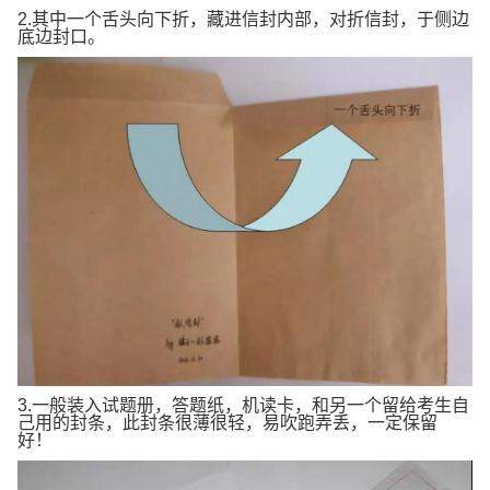
2.其中一个舌头向下折，藏进信封内部，对折信封，于侧边
底边封口。
3.一般装入试题册，答题纸，机读卡，和另一个留给考生自
己用的封条，此封条很薄很轻，易吹跑弄丢，一定保留
好！