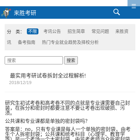
☰
分 类：
不限
考讯公告
招生简章
常见问题
来胜资
讯
备考指南
热门专业就业趋势及择校分析
最实用考研试卷拆封全过程解析!
2018/12/19
研究生初试考卷和高考卷不同的点就是专业课需要自己封
装，在拆分和密封时都要注意不要让考卷出现破损、污
渍。
公共课和专业课都是单独的密封袋吗？
答案是：no，只有专业课是每人一个单独的密封袋，由考
生个人拆密封袋；公共课和统考科目（心理学、教育学
等）是一个考场一个大密封袋，由监考老师当众拆密封袋